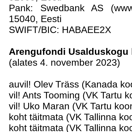
Pank: Swedbank AS (www.sw
15040, Eesti
SWIFT/BIC: HABAEE2X
Arengufondi Usalduskogu 
(alates 4. november 2023)
auvil! Olev Träss (Kanada ko
vil! Ants Tooming (VK Tartu k
vil! Uko Maran (VK Tartu koo
koht täitmata (VK Tallinna ko
koht täitmata (VK Tallinna ko