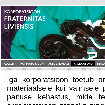
AVALEHT
KORPORATSIOON
ASTU LIIKMEKS!
ARENGUFOND
KIRJ
Iga korporatsioon toetub o
materiaalsele kui vaimsele
panuse kehastus, mida te