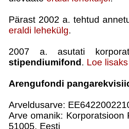
Pärast 2002 a. tehtud annetu
eraldi lehekülg
.
2007 a. asutati korpora
stipendiumifond
.
Loe lisaks 
Arengufondi pangarekvisii
Arveldusarve: EE64220022
Arve omanik: Korporatsioon Fr
51005, Eesti