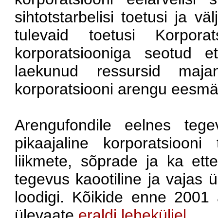
sihtotstarbelisi toetusi ja v
tulevaid toetusi Korporat
korporatsiooniga seotud et
laekunud ressursid majand
korporatsiooni arengu eesmä
Arengufondile eelnes tege
pikaajaline korporatsiooni
liikmete, sõprade ja ka ett
tegevus kaootiline ja vajas 
loodigi. Kõikide enne 2001
ülevaate
eraldi leheküljel
.