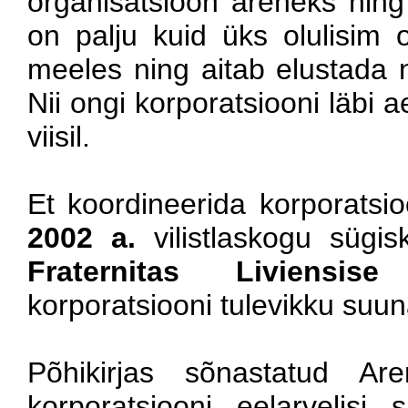
organisatsioon areneks nin
on palju kuid üks olulisim
meeles ning aitab elustad
Nii ongi korporatsiooni läbi 
viisil.
Et koordineerida korporatsio
2002 a.
vilistlaskogu sügis
Fraternitas Liviensis
korporatsiooni tulevikku suu
Põhikirjas sõnastatud A
korporatsiooni eelarvelisi si