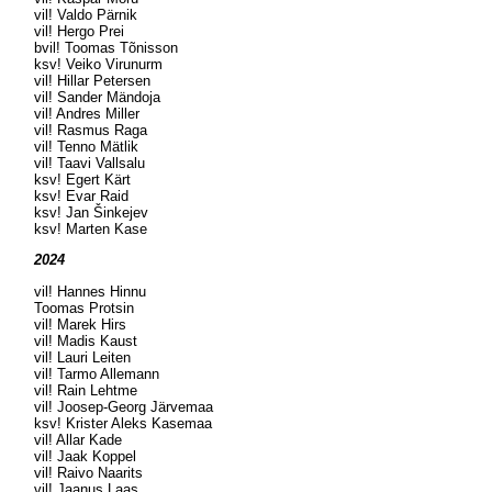
vil! Valdo Pärnik
vil! Hergo Prei
bvil! Toomas Tõnisson
ksv! Veiko Virunurm
vil! Hillar Petersen
vil! Sander Mändoja
vil! Andres Miller
vil! Rasmus Raga
vil! Tenno Mätlik
vil! Taavi Vallsalu
ksv! Egert Kärt
ksv! Evar Raid
ksv! Jan Šinkejev
ksv! Marten Kase
2024
vil! Hannes Hinnu
Toomas Protsin
vil! Marek Hirs
vil! Madis Kaust
vil! Lauri Leiten
vil! Tarmo Allemann
vil! Rain Lehtme
vil! Joosep-Georg Järvemaa
ksv! Krister Aleks Kasemaa
vil! Allar Kade
vil! Jaak Koppel
vil! Raivo Naarits
vil! Jaanus Laas