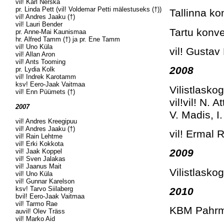
vil! Karl Nerska
pr. Linda Pett (vil! Voldemar Petti mälestuseks (†))
Tallinna ko
vil! Andres Jaaku (†)
vil! Lauri Bender
Tartu konv
pr. Anne-Mai Kaunismaa
hr. Alfred Tamm (†) ja pr. Ene Tamm
vil! Uno Küla
vil! Gusta
vil! Allan Aron
vil! Ants Tooming
2008
pr. Lydia Kolk
vil! Indrek Karotamm
ksv! Eero-Jaak Vaitmaa
Vilistlask
vil! Enn Püümets (†)
vil!vil! N. 
2007
V. Madis, I
vil! Andres Kreegipuu
vil! Andres Jaaku (†)
vil! Ermal 
vil! Rain Lehtme
vil! Erki Kokkota
2009
vil! Jaak Koppel
vil! Sven Jalakas
vil! Jaanus Mait
Vilistlask
vil! Uno Küla
vil! Gunnar Karelson
ksv! Tarvo Siilaberg
2010
bvil! Eero-Jaak Vaitmaa
vil! Tarmo Rae
KBM Pahr
auvil! Olev Träss
vil! Marko Aid