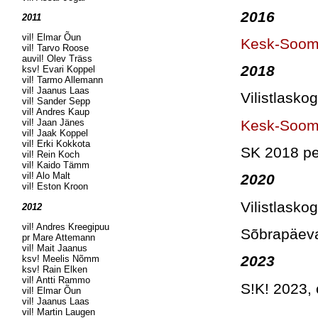
2016
2011
vil! Elmar Õun
Kesk-Soom
vil! Tarvo Roose
auvil! Olev Träss
2018
ksv! Evari Koppel
vil! Tarmo Allemann
vil! Jaanus Laas
Vilistlask
vil! Sander Sepp
vil! Andres Kaup
Kesk-Soom
vil! Jaan Jänes
vil! Jaak Koppel
vil! Erki Kokkota
SK 2018 pe
vil! Rein Koch
vil! Kaido Tämm
vil! Alo Malt
2020
vil! Eston Kroon
Vilistlask
2012
vil! Andres Kreegipuu
Sõbrapäeva 
pr Mare Attemann
vil! Mait Jaanus
2023
ksv! Meelis Nõmm
ksv! Rain Elken
vil! Antti Rammo
S!K! 2023, 
vil! Elmar Õun
vil! Jaanus Laas
vil! Martin Laugen
.