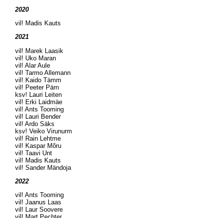
2020
vil! Madis Kauts
2021
vil! Marek Laasik
vil! Uko Maran
vil! Alar Aule
vil! Tarmo Allemann
vil! Kaido Tämm
vil! Peeter Pärn
ksv! Lauri Leiten
vil! Erki Laidmäe
vil! Ants Tooming
vil! Lauri Bender
vil! Ardo Säks
ksv! Veiko Virunurm
vil! Rain Lehtme
vil! Kaspar Mõru
vil! Taavi Unt
vil! Madis Kauts
vil! Sander Mändoja
2022
vil! Ants Tooming
vil! Jaanus Laas
vil! Laur Soovere
vil! Mart Pechter