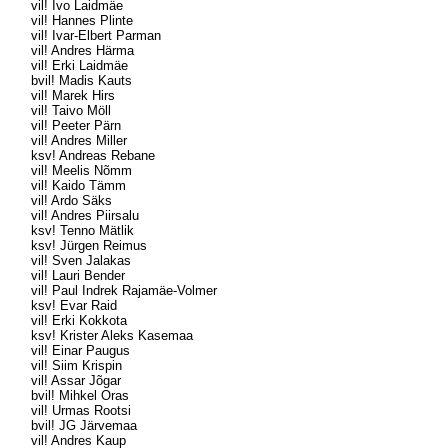
vil! Ivo Laidmäe
vil! Hannes Plinte
vil! Ivar-Elbert Parman
vil! Andres Härma
vil! Erki Laidmäe
bvil! Madis Kauts
vil! Marek Hirs
vil! Taivo Möll
vil! Peeter Pärn
vil! Andres Miller
ksv! Andreas Rebane
vil! Meelis Nõmm
vil! Kaido Tämm
vil! Ardo Säks
vil! Andres Piirsalu
ksv! Tenno Mätlik
ksv! Jürgen Reimus
vil! Sven Jalakas
vil! Lauri Bender
vil! Paul Indrek Rajamäe-Volmer
ksv! Evar Raid
vil! Erki Kokkota
ksv! Krister Aleks Kasemaa
vil! Einar Paugus
vil! Siim Krispin
vil! Assar Jõgar
bvil! Mihkel Oras
vil! Urmas Rootsi
bvil! JG Järvemaa
vil! Andres Kaup