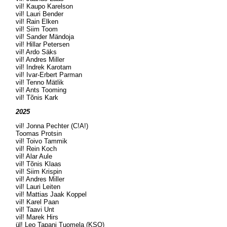
vil! Kaupo Karelson
vil! Lauri Bender
vil! Rain Elken
vil! Siim Toom
vil! Sander Mändoja
vil! Hillar Petersen
vil! Ardo Säks
vil! Andres Miller
vil! Indrek Karotam
vil! Ivar-Erbert Parman
vil! Tenno Mätlik
vil! Ants Tooming
vil! Tõnis Kark
2025
vil! Jonna Pechter (C!A!)
Toomas Protsin
vil! Toivo Tammik
vil! Rein Koch
vil! Alar Aule
vil! Tõnis Klaas
vil! Siim Krispin
vil! Andres Miller
vil! Lauri Leiten
vil! Mattias Jaak Koppel
vil! Karel Paan
vil! Taavi Unt
vil! Marek Hirs
ül! Leo Tapani Tuomela (KSO)