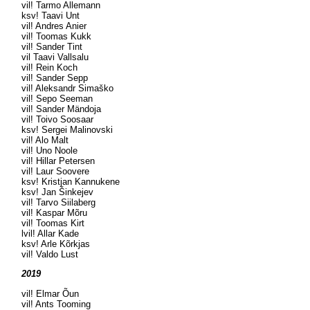
vil! Tarmo Allemann
ksv! Taavi Unt
vil! Andres Anier
vil! Toomas Kukk
vil! Sander Tint
vil Taavi Vallsalu
vil! Rein Koch
vil! Sander Sepp
vil! Aleksandr Simaško
vil! Sepo Seeman
vil! Sander Mändoja
vil! Toivo Soosaar
ksv! Sergei Malinovski
vil! Alo Malt
vil! Uno Noole
vil! Hillar Petersen
vil! Laur Soovere
ksv! Kristjan Kannukene
ksv! Jan Šinkejev
vil! Tarvo Siilaberg
vil! Kaspar Mõru
vil! Toomas Kirt
lvil! Allar Kade
ksv! Arle Kõrkjas
vil! Valdo Lust
2019
vil! Elmar Õun
vil! Ants Tooming