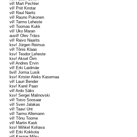
vil! Mart Pechter
vil! Priit Kirotar
vil! Raul Narits
vil! Rauno Pukonen
vil! Tarmo Leheste
vil! Toomas Kukk
vil! Uko Maran
auvil! Olev Träss
vil! Raivo Naarits
ksv! Jürgen Reimus
vil! Tõnis Klaas
ksv! Teodor Leheste
ksv! Aksel Õim
vil! Andres Ervin
vil! Erki Laidmäe
bvil! Jorma Lusik
ksv! Krister Aleks Kasemaa
vil! Lauri Bender
ksv! Karel Paan
vil! Ardo Säks
ksv! Sergei Malinovski
vil! Toivo Soosaar
vil! Sven Jalakas
vil! Taavi Unt
vil! Tarmo Allemann
vil! Tõnu Toome
vil! Martin Kask
ksv! Mihkel Kohava
vil! Erki Kokkota
vil! Kaspar Mõru