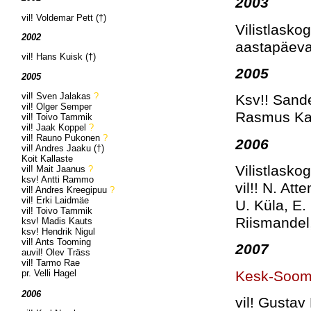
2003
vil! Voldemar Pett (†)
Vilistlask
2002
aastapäeva
vil! Hans Kuisk (†)
2005
2005
vil! Sven Jalakas
?
Ksv!! Sande
vil! Olger Semper
Rasmus Kas
vil! Toivo Tammik
vil! Jaak Koppel
?
vil! Rauno Pukonen
?
2006
vil! Andres Jaaku (†)
Koit Kallaste
Vilistlask
vil! Mait Jaanus
?
ksv! Antti Rammo
vil!! N. Att
vil! Andres Kreegipuu
?
vil! Erki Laidmäe
U. Küla, E. 
vil! Toivo Tammik
Riismandel,
ksv! Madis Kauts
ksv! Hendrik Nigul
vil! Ants Tooming
2007
auvil! Olev Träss
vil! Tarmo Rae
Kesk-Soom
pr. Velli Hagel
2006
vil! Gustav