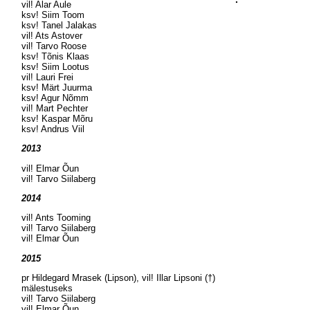
vil! Alar Aule
ksv! Siim Toom
ksv! Tanel Jalakas
vil! Ats Astover
vil! Tarvo Roose
ksv! Tõnis Klaas
ksv! Siim Lootus
vil! Lauri Frei
ksv! Märt Juurma
ksv! Agur Nõmm
vil! Mart Pechter
ksv! Kaspar Mõru
ksv! Andrus Viil
2013
vil! Elmar Õun
vil! Tarvo Siilaberg
2014
vil! Ants Tooming
vil! Tarvo Siilaberg
vil! Elmar Õun
2015
pr Hildegard Mrasek (Lipson), vil! Illar Lipsoni (†)
mälestuseks
vil! Tarvo Siilaberg
vil! Elmar Õun