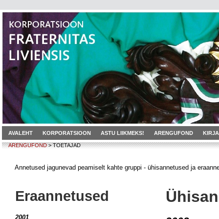
AVALEHT
KORPORATSIOON
ASTU LIIKMEKS!
ARENGUFOND
KIRJ
ARENGUFOND
> TOETAJAD
Annetused jagunevad peamiselt kahte gruppi - ühisannetused ja eraann
Eraannetused
Ühisan
2001