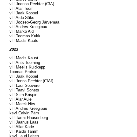
vil! Joanna Pechter (C!A)
vil! Alar Toom
vil! Jaak Koppel
vil! Ardo Säks
vil! Joosep-Georg Järvemaa
vil! Andres Kreegipuu
vil! Marko Aid
vil! Toomas Kukk
vil! Madis Kauts
2023
vil! Madis Kaust
vil! Ants Tooming
vil! Meelis Kuldkepp
Toomas Protsin
vil! Jaak Koppel
vil! Jonna Pechter (C!A!)
vil! Laur Soovere
vil! Taavi Sonets
vil! Siim Krispin
vil! Alar Aule
vil! Marek Hirs
vil! Andres Kreegipuu
ksv! Calvin Pärn
vil! Tarmi Hausenberg
vil! Jaanus Laas
vil! Allar Kade
vil! Kaido Tämm
ksv! Lauri Leiten