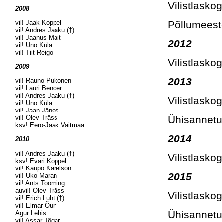
Vilistlask
2008
Põllumeest
vil! Jaak Koppel
vil! Andres Jaaku (†)
vil! Jaanus Mait
2012
vil! Uno Küla
vil! Tiit Reigo
Vilistlask
2009
2013
vil! Rauno Pukonen
vil! Lauri Bender
vil! Andres Jaaku (†)
Vilistlask
vil! Uno Küla
vil! Jaan Jänes
Ühisannetu
vil! Olev Träss
ksv! Eero-Jaak Vaitmaa
2014
2010
vil! Andres Jaaku (†)
Vilistlask
ksv! Evari Koppel
vil! Kaupo Karelson
2015
vil! Uko Maran
vil! Ants Tooming
auvil! Olev Träss
Vilistlask
vil! Erich Luht (†)
vil! Elmar Õun
Ühisannetu
Agur Lehis
vil! Assar Jõgar