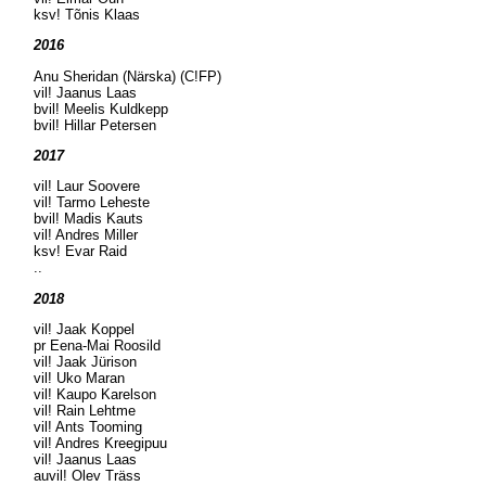
ksv! Tõnis Klaas
2016
Anu Sheridan (Närska) (C!FP)
vil! Jaanus Laas
bvil! Meelis Kuldkepp
bvil! Hillar Petersen
2017
vil! Laur Soovere
vil! Tarmo Leheste
bvil! Madis Kauts
vil! Andres Miller
ksv! Evar Raid
..
2018
vil! Jaak Koppel
pr Eena-Mai Roosild
vil! Jaak Jürison
vil! Uko Maran
vil! Kaupo Karelson
vil! Rain Lehtme
vil! Ants Tooming
vil! Andres Kreegipuu
vil! Jaanus Laas
auvil! Olev Träss