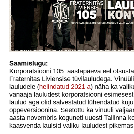
Saamislugu:
Korporatsiooni 105. aastapäeva eel otsustat
Fraternitas Liviensise tüvilauludega. Vinüüli
lauludele (
helindatud 2021 a
) näha ka vali
vanaaja lauludest korporatsiooni esimeses
laulud aga olid salvestatud lühendatud kujul
õppeversioonina. Seetõttu ka vinüüli välja
aasta novembris koguneti uuesti Tallinna ko
kaasvenda laulsid valiku lauludest pikemas 