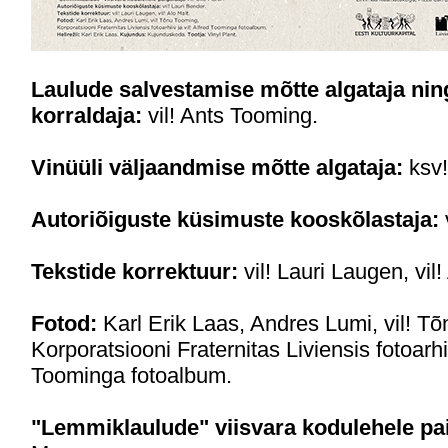
Laulude salvestamise mõtte algataja nin
korraldaja:
vil! Ants Tooming.
Vinüüli väljaandmise mõtte algataja:
ksv!
Autoriõiguste küsimuste kooskõlastaja:
Tekstide korrektuur:
vil! Lauri Laugen, vil!
Fotod:
Karl Erik Laas, Andres Lumi, vil! T
Korporatsiooni Fraternitas Liviensis fotoarhii
Toominga fotoalbum.
"Lemmiklaulude" viisvara kodulehele pai