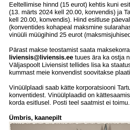
Eeltellimise hinnd (15 eurot) kehtis kuni es
(13. märts 2024 kell 20.00, konvendis) ja T
kell 20.00, konvendis). Hind esitluse päeval
(konventides kohapeal maksmine sularahas)
vinüüli müügihind 25 eurot (maksmisjuhised
Pärast makse teostamist saata maksekorral
liviensis@liviensis.ee
tuues ära ka ostja n
Väljaspoolt Liviensist tellides lisa ka staatu
kummast meie konvendist soovitakse plaati
Vinüülplaadi saab kätte korporatsiooni Tartu
konventidest. Vinüülplaadid on kättesaami
korda esitlusel. Posti teel saatmist ei toimu.
Ümbris, kaanepilt