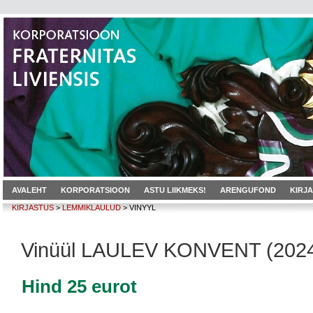
AVALEHT
KORPORATSIOON
ASTU LIIKMEKS!
ARENGUFOND
KIRJ
KIRJASTUS
>
LEMMIKLAULUD
> VINYYL
Vinüül LAULEV KONVENT (202
Hind 25 eurot