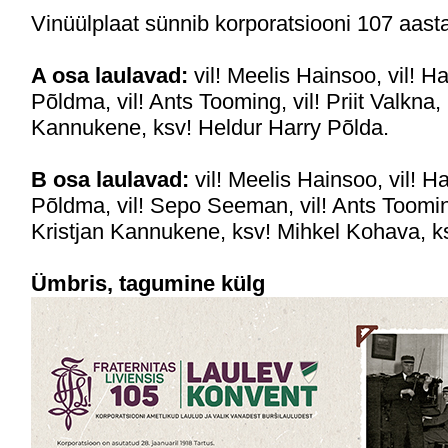
Vinüülplaat sünnib korporatsiooni 107 aastar
A osa laulavad:
vil! Meelis Hainsoo, vil! H
Põldma, vil! Ants Tooming, vil! Priit Valkna, 
Kannukene, ksv! Heldur Harry Põlda.
B osa laulavad:
vil! Meelis Hainsoo, vil! H
Põldma, vil! Sepo Seeman, vil! Ants Tooming,
Kristjan Kannukene, ksv! Mihkel Kohava, k
Ümbris, tagumine külg