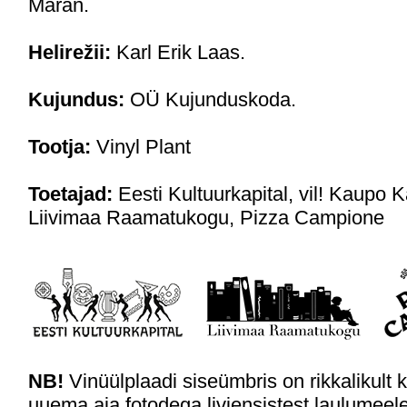
Maran.
Helirežii:
Karl Erik Laas.
Kujundus:
OÜ Kujunduskoda.
Tootja:
Vinyl Plant
Toetajad:
Eesti Kultuurkapital, vil! Kaupo K
Liivimaa Raamatukogu, Pizza Campione
NB!
Vinüülplaadi siseümbris on rikkalikult
uuema aja fotodega liviensistest laulumeel